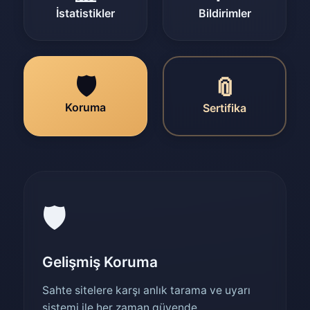
İstatistikler
Bildirimler
🛡️
📎
Koruma
Sertifika
🛡️
Gelişmiş Koruma
Sahte sitelere karşı anlık tarama ve uyarı
sistemi ile her zaman güvende.