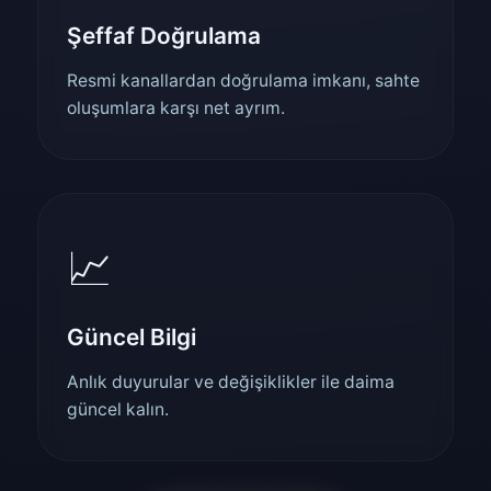
Şeffaf Doğrulama
Resmi kanallardan doğrulama imkanı, sahte
oluşumlara karşı net ayrım.
📈
Güncel Bilgi
Anlık duyurular ve değişiklikler ile daima
güncel kalın.